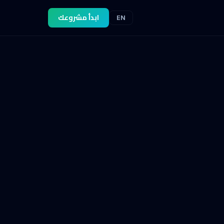
ابدأ مشروعك
EN