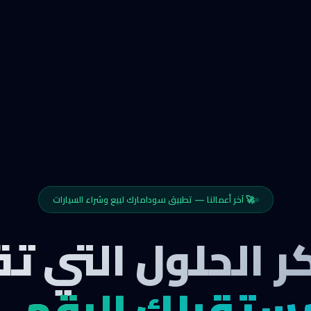
🚀 آخر أعمالنا — تطبيق سودامارك لبيع وشراء السيارات
ر الحلول التي ت
ستقبلك الرقمي